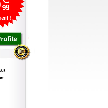
NUE
ste
!